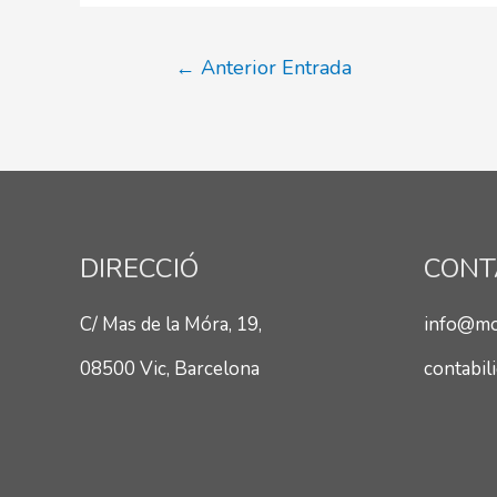
Navegació
←
Anterior Entrada
d'entrades
DIRECCIÓ
CONT
C/ Mas de la Móra, 19,
info@mon
08500 Vic, Barcelona
contabil